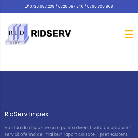
0726.687.239 / 0726.687.240 / 0766.300.808
RidServ Impex
Va stam la dispozitie cu o paleta diversificata de produse si
servicii oferind cel mai bun raport calitate – pret existent