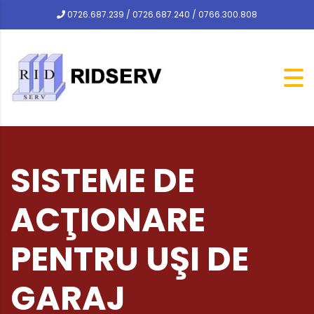
0726.687.239 / 0726.687.240 / 0766.300.808
SISTEME DE
ACŢIONARE
PENTRU UŞI DE
GARAJ