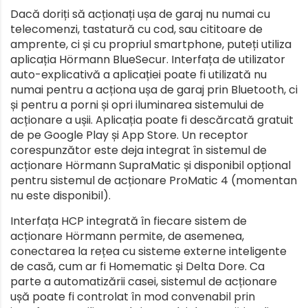
Dacă doriți să acționați ușa de garaj nu numai cu
telecomenzi, tastatură cu cod, sau cititoare de
amprente, ci și cu propriul smartphone, puteți utiliza
aplicația Hörmann BlueSecur. Interfața de utilizator
auto-explicativă a aplicației poate fi utilizată nu
numai pentru a acționa ușa de garaj prin Bluetooth, ci
și pentru a porni și opri iluminarea sistemului de
acționare a ușii. Aplicația poate fi descărcată gratuit
de pe Google Play și App Store. Un receptor
corespunzător este deja integrat în sistemul de
acționare Hörmann SupraMatic și disponibil opțional
pentru sistemul de acționare ProMatic 4 (momentan
nu este disponibil).
Interfața HCP integrată în fiecare sistem de
acționare Hörmann permite, de asemenea,
conectarea la rețea cu sisteme externe inteligente
de casă, cum ar fi Homematic și Delta Dore. Ca
parte a automatizării casei, sistemul de acționare
ușă poate fi controlat în mod convenabil prin