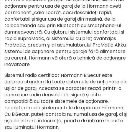
acționare pentru ușa de garaj de la Hörmann aveți
permanent „cale liberă”, căci deschideți rapid,
confortabil și sigur ușa de garaj din mașină, de la
telecomandă sau prin Bluetooth cu smatphone-ul
dumneavoastră. Cu ajutorul sistemului confortabil și
rapid SupraMatic, al sistemului cu preț avantajos
ProMatic, precum și al acumulatorului ProMatic Akku,
sistemul de acționare pentru garaje fără alimentare
cu curent, Hörmann vă oferă o tehnică de acționare
inovatoare.
Sistemul radio certificat Hörmann BiSecur este
dotarea standard la toate sistemele de acționare ale
ușilor de garaj. Aceasta se caracterizează printr-o
conexiune radio deosebit de sigură și este
compatibilă cu toate sistemele de acționare,
receptorii radio și elementele de operare Hörmann.
Cu BiSecur, puteți controla nu numai ușa de garaj, ci și
ușa de intrare în locuință, poarta de intrare în curte
sau iluminatul Hörmann.