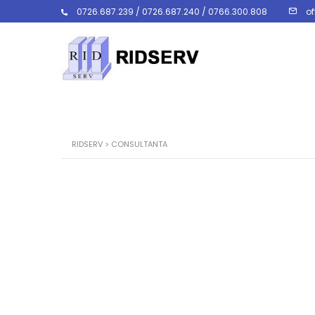
0726.687.239 / 0726.687.240 / 0766.300.808
of
RIDSERV
>
CONSULTANTA