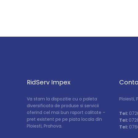
RidServ Impex
Conta
Va stam la dispozitie cu o paleta
Ploiesti,
diversificata de produse si servicii
oferind cel mai bun raport calitate –
Tel:
0726
pret existent pe pe piata locala din
Tel:
072
Ploiesti, Prahova.
Tel:
0766