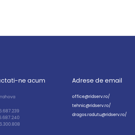
ctati-ne acum
Adrese de email
office@ridserv.ro/
 Prahova
tehnic@ridserv.ro/
.687.239
dragos.radutu@ridserv.ro/
6.687.240
.300.808