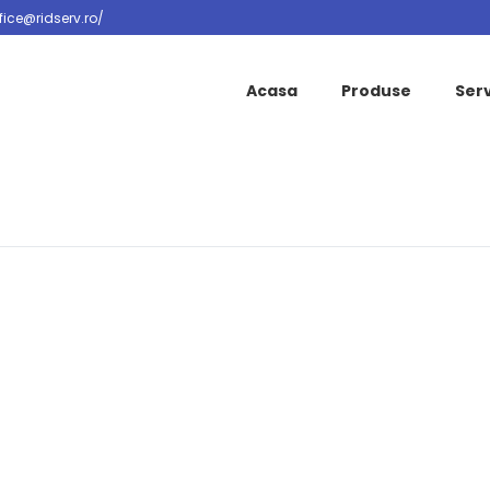
fice@ridserv.ro/
Acasa
Produse
Serv